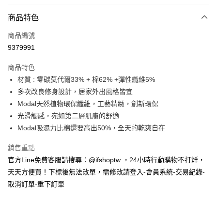
信用卡分期付款
3 期 0 利率 每期
NT$493
21家銀行
商品特色
6 期 0 利率 每期
NT$246
21家銀行
合作金庫商業銀行
第一商業銀行
商品編號
華南商業銀行
彰化商業銀行
合作金庫商業銀行
第一商業銀行
9379991
超商取貨付款
上海商業儲蓄銀行
台北富邦商業銀行
華南商業銀行
彰化商業銀行
國泰世華商業銀行
兆豐國際商業銀行
LINE Pay
上海商業儲蓄銀行
台北富邦商業銀行
商品特色
臺灣中小企業銀行
台中商業銀行
國泰世華商業銀行
兆豐國際商業銀行
材質 : 零碳莫代爾33% + 棉62% +彈性纖維5%
匯豐（台灣）商業銀行
華泰商業銀行
Apple Pay
臺灣中小企業銀行
台中商業銀行
多次改良修身設計，居家外出風格皆宜
聯邦商業銀行
遠東國際商業銀行
匯豐（台灣）商業銀行
華泰商業銀行
街口支付
元大商業銀行
永豐商業銀行
Modal天然植物環保纖維，工藝精緻，創新環保
聯邦商業銀行
遠東國際商業銀行
玉山商業銀行
星展（台灣）商業銀行
光滑觸感，宛如第二層肌膚的舒適
元大商業銀行
永豐商業銀行
悠遊付
台新國際商業銀行
中國信託商業銀行
玉山商業銀行
星展（台灣）商業銀行
Modal吸濕力比棉還要高出50%，全天的乾爽自在
台灣樂天信用卡公司
台新國際商業銀行
中國信託商業銀行
AFTEE先享後付
台灣樂天信用卡公司
銷售重點
相關說明
官方Line免費客服請搜尋：@ifshoptw ，24小時行動購物不打烊，
【關於「AFTEE先享後付」】
ATM付款
AFTEE先享後付是「在收到商品之後才付款」的支付方式。 讓您購物簡單
天天方便買！下標後無法改單，需修改請登入-會員系統-交易紀錄-
便利好安心！
取消訂單-重下訂單
１．簡單：不需註冊會員、不需綁卡、不需儲值。
運送方式
２．便利：只要手機號碼，簡訊認證，即可結帳。
３．安心：先確認商品／服務後，再付款。
全家取貨付款