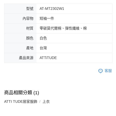
型號
AT-MT2302W1
內容物
短袖一件
材質
零碳莫代爾棉、彈性纖維、棉
顏色
白色
產地
台灣
產品來源
ATTiTUDE
客服
商品相關分類 (1)
ATTI TUDE居家服飾
上衣