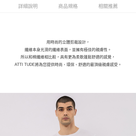
免運費
【「AFTEE先享後付」結帳流程】
詳細說明
商品規格
相關推薦
１．於結帳方式選擇「AFTEE先享後付」後，將跳轉至「AFTEE先享後付」
付款後全家取貨
結帳頁面，進行簡訊認證並確認金額後，即可完成結帳。
２．訂單成立數日內，您將收到繳費通知簡訊。
免運費
３．收到繳費通知簡訊後14天內，點擊此簡訊中的連結，可透過四大超商／
ATM／網路銀行／等多元方式進行付款，方視為交易完成。
萊爾富取貨付款
※ 請注意：結帳手續完成當下不需立刻繳費，但若您需要取消訂單，請聯絡
每筆NT$80，滿NT$2,000(含以上)免運費
購買商品的店家。未經商家同意取消之訂單仍視為有效，需透過AFTEE先享
用時尚的立體剪裁設計，
後付繳納相關費用。
纖維本身光滑的纖維表面，並擁有極佳的親膚性。
付款後萊爾富取貨
※ 交易是否成功請以「AFTEE先享後付 」之結帳頁面顯示為準，若有關於
所以和棉纖維相比較，具有更為柔軟蓬鬆舒適的感覺，
是否繳費成功／繳費後需取消欲退款等相關疑問，請聯繫「AFTEE先享後付
每筆NT$80，滿NT$2,000(含以上)免運費
客戶支援中心」
https://netprotections.freshdesk.com/support/home
ATTI TUDE將為您提供時尚、環保、舒適的最頂級親膚感受。
7-11取貨付款
【注意事項】
１．透過由恩沛科技股份有限公司提供之「AFTEE先享後付」服務完成之交
免運費
易，需依本服務之必要範圍內提供個人資料，並將交易相關給付款項請求債
權轉讓予恩沛科技股份有限公司。
付款後7-11取貨
２．關於個人資料處理事宜，請瀏覽以下網址：
免運費
https://aftee.tw/terms/#terms3
３．未成年的使用者請事先徵得法定代理人或監護人之同意方可使用
宅配
「AFTEE先享後付」，若未經同意申辦者引起之損失，本公司不負相關責
任。
免運費
４．使用「AFTEE先享後付」時，將依據個別帳號之用戶狀況，依本公司即
時審查核予不同之上限額度；若仍有額度不足之情形，本公司將視審查結果
海外宅配
查看運費
請求用戶進行身份認證。