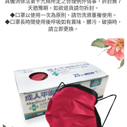
具備消保法第十九條所定之合理例外 情事，拆封無７
任。
免運費
天猶豫期，如欲退貨請勿拆封。
４．使用「AFTEE先享後付」時，將依據個別帳號之用戶狀況，依本公司即
時審查核予不同之上限額度；若仍有額度不足之情形，本公司將視審查結果
◆口罩以使用一次為原則，請勿洗滌重複使用。
海外宅配
查看運費
請求用戶進行身份認證。
◆口罩長時間使用後呼吸如有異味、髒污、破損時，
５．嚴禁一人註冊多個帳號或使用他人資訊註冊。若發現惡意使用之情形，
請立即更換。
恩沛科技股份有限公司將有權停止該用戶之使用額度並採取法律行動。