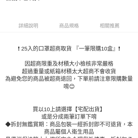
１．簡單：不需註冊會員、不需綁卡、不需儲值。
運送方式
２．便利：只要手機號碼，簡訊認證，即可結帳。
３．安心：先確認商品／服務後，再付款。
全家取貨付款
免運費
【「AFTEE先享後付」結帳流程】
詳細說明
商品規格
相關推薦
１．於結帳方式選擇「AFTEE先享後付」後，將跳轉至「AFTEE先享後付」
付款後全家取貨
結帳頁面，進行簡訊認證並確認金額後，即可完成結帳。
２．訂單成立數日內，您將收到繳費通知簡訊。
免運費
３．收到繳費通知簡訊後14天內，點擊此簡訊中的連結，可透過四大超商／
❗️ 25入的口罩超商取貨 『一筆限購10盒』❗️
ATM／網路銀行／等多元方式進行付款，方視為交易完成。
萊爾富取貨付款
※ 請注意：結帳手續完成當下不需立刻繳費，但若您需要取消訂單，請聯絡
因超商限重及材積大小檢核非常嚴格
每筆NT$80，滿NT$2,000(含以上)免運費
購買商品的店家。未經商家同意取消之訂單仍視為有效，需透過AFTEE先享
後付繳納相關費用。
超過重量或紙箱材積太大超商不會收貨
付款後萊爾富取貨
※ 交易是否成功請以「AFTEE先享後付 」之結帳頁面顯示為準，若有關於
為避免您的商品被超商退回，下單前請注意限購數量
是否繳費成功／繳費後需取消欲退款等相關疑問，請聯繫「AFTEE先享後付
每筆NT$80，滿NT$2,000(含以上)免運費
唷😊
客戶支援中心」
https://netprotections.freshdesk.com/support/home
7-11取貨付款
【注意事項】
１．透過由恩沛科技股份有限公司提供之「AFTEE先享後付」服務完成之交
免運費
買以10上請選擇【宅配出貨】
易，需依本服務之必要範圍內提供個人資料，並將交易相關給付款項請求債
權轉讓予恩沛科技股份有限公司。
付款後7-11取貨
或是分成兩筆訂單下唷
２．關於個人資料處理事宜，請瀏覽以下網址：
免運費
◆拆封無鑑賞期：商品包裝一經拆封即不可退貨，本
https://aftee.tw/terms/#terms3
３．未成年的使用者請事先徵得法定代理人或監護人之同意方可使用
商品屬個人衛生用品
宅配
「AFTEE先享後付」，若未經同意申辦者引起之損失，本公司不負相關責