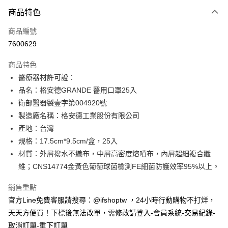
付款方式
商品特色
信用卡一次付款
商品編號
信用卡分期付款
7600629
3 期 0 利率 每期
NT$66
21家銀行
商品特色
6 期 0 利率 每期
NT$33
21家銀行
合作金庫商業銀行
第一商業銀行
醫療器材許可證：
華南商業銀行
彰化商業銀行
合作金庫商業銀行
第一商業銀行
超商取貨付款
品名：格安德GRANDE 醫用口罩25入
上海商業儲蓄銀行
台北富邦商業銀行
華南商業銀行
彰化商業銀行
國泰世華商業銀行
兆豐國際商業銀行
衛部醫器製壹字第004920號
LINE Pay
上海商業儲蓄銀行
台北富邦商業銀行
臺灣中小企業銀行
台中商業銀行
製造廠名稱：格安德工業股份有限公司
國泰世華商業銀行
兆豐國際商業銀行
匯豐（台灣）商業銀行
華泰商業銀行
Apple Pay
臺灣中小企業銀行
台中商業銀行
產地：台灣
聯邦商業銀行
遠東國際商業銀行
匯豐（台灣）商業銀行
華泰商業銀行
規格：17.5cm*9.5cm/盒，25入
街口支付
元大商業銀行
永豐商業銀行
聯邦商業銀行
遠東國際商業銀行
材質：外層撥水不織布，中層高密度熔噴布，內層超細複合纖
玉山商業銀行
星展（台灣）商業銀行
元大商業銀行
永豐商業銀行
悠遊付
維；CNS14774金黃色葡萄球菌檢測FE細菌防護效率95%以上。
台新國際商業銀行
中國信託商業銀行
玉山商業銀行
星展（台灣）商業銀行
台灣樂天信用卡公司
台新國際商業銀行
中國信託商業銀行
AFTEE先享後付
銷售重點
台灣樂天信用卡公司
相關說明
官方Line免費客服請搜尋：@ifshoptw ，24小時行動購物不打烊，
【關於「AFTEE先享後付」】
天天方便買！下標後無法改單，需修改請登入-會員系統-交易紀錄-
ATM付款
AFTEE先享後付是「在收到商品之後才付款」的支付方式。 讓您購物簡單
便利好安心！
取消訂單-重下訂單