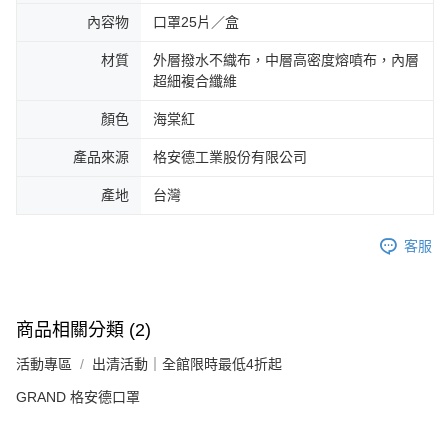
內容物
口罩25片／盒
材質
外層撥水不織布，中層高密度熔噴布，內層
超細複合纖維
顏色
海棠紅
產品來源
格安德工業股份有限公司
產地
台灣
客服
商品相關分類 (2)
活動專區
出清活動｜全館限時最低4折起
GRAND 格安德口罩