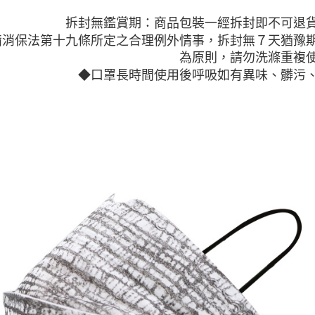
絡購買商品
先享後付
每筆NT$8
拆封無鑑賞期：商品包裝一經拆封即不可退
※ 交易是
備消保法第十九條所定之合理例外 情事，拆封無７天猶豫
是否繳費成
付款後萊
付客戶支
為原則，請勿洗滌重複
每筆NT$8
◆口罩長時間使用後呼吸如有異味、髒污
【注意事
7-11取貨
１．透過由
交易，需
免運費
求債權轉
２．關於
付款後7-1
https://aft
免運費
３．未成
「AFTE
宅配
任。
４．使用「
免運費
即時審查
結果請求
海外宅配
５．嚴禁
形，恩沛
動。