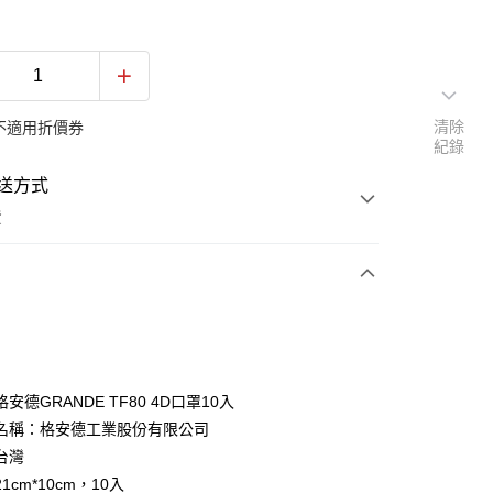
清除
不適用折價券
紀錄
送方式
費
次付款
期付款
0 利率 每期
NT$66
21家銀行
安德GRANDE TF80 4D口罩10入
0 利率 每期
NT$33
21家銀行
庫商業銀行
第一商業銀行
名稱：格安德工業股份有限公司
業銀行
彰化商業銀行
台灣
庫商業銀行
第一商業銀行
付款
業儲蓄銀行
台北富邦商業銀行
業銀行
彰化商業銀行
1cm*10cm，10入