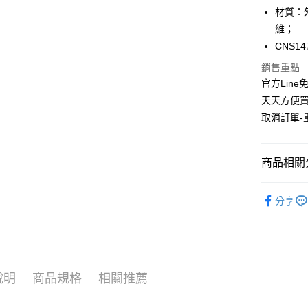
國泰世
LINE Pay
上海商
材質：
臺灣中
國泰世
維；
匯豐（
Apple Pay
臺灣中
聯邦商
CNS1
匯豐（
街口支付
元大商
聯邦商
銷售重點
玉山商
元大商
悠遊付
官方Line
台新國
玉山商
天天方便買
台灣樂
台新國
AFTEE先
取消訂單-
台灣樂
相關說明
【關於「A
ATM付款
AFTEE
商品相關分
便利好安
１．簡單
２．便利
活動專區
運送方式
３．安心
分享
GRAND
全家取貨
【「AFT
免運費
１．於結帳
付」結帳
付款後全
２．訂單
３．收到繳
說明
商品規格
相關推薦
免運費
／ATM／
※ 請注意
萊爾富取