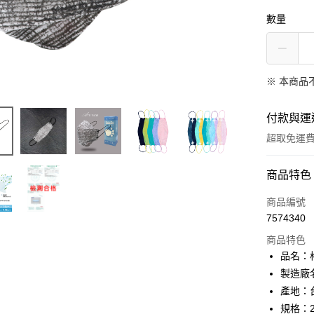
數量
※ 本商品
付款與運
超取免運
付款方式
商品特色
信用卡一
商品編號
7574340
信用卡分
商品特色
3 期 
品名：格
6 期 
合作金
製造廠
華南商
產地：
合作金
超商取貨
上海商
華南商
規格：2