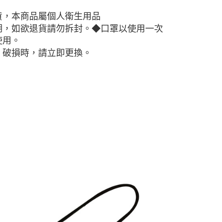
的店家。未經商家同意取消之訂單仍視為有效，需透過AFTEE
繳納相關費用。
0，滿NT$2,000(含以上)免運費
貨，本商品屬個人衛生用品
否成功請以「AFTEE先享後付 」之結帳頁面顯示為準，若有關於
期，如欲退貨請勿拆封。◆口罩以使用一次
功／繳費後需取消欲退款等相關疑問，請聯繫「AFTEE先享後
爾富取貨
援中心」
https://netprotections.freshdesk.com/support/home
使用。
0，滿NT$2,000(含以上)免運費
、破損時，請立即更換。
項】
付款
恩沛科技股份有限公司提供之「AFTEE先享後付」服務完成之
依本服務之必要範圍內提供個人資料，並將交易相關給付款項請
讓予恩沛科技股份有限公司。
個人資料處理事宜，請瀏覽以下網址：
1取貨
ee.tw/terms/#terms3
年的使用者請事先徵得法定代理人或監護人之同意方可使用
E先享後付」，若未經同意申辦者引起之損失，本公司不負相關責
AFTEE先享後付」時，將依據個別帳號之用戶狀況，依本公司
核予不同之上限額度；若仍有額度不足之情形，本公司將視審查
用戶進行身份認證。
查看運費
一人註冊多個帳號或使用他人資訊註冊。若發現惡意使用之情
科技股份有限公司將有權停止該用戶之使用額度並採取法律行