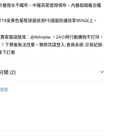
華商業銀行
兆豐國際商業銀行
業儲蓄銀行
台北富邦商業銀行
外層撥水不織布，中層高密度熔噴布，內層超細複合纖
小企業銀行
台中商業銀行
華商業銀行
兆豐國際商業銀行
台灣）商業銀行
華泰商業銀行
小企業銀行
台中商業銀行
業銀行
遠東國際商業銀行
4774金黃色葡萄球菌檢測FE細菌防護效率95%以上。
台灣）商業銀行
華泰商業銀行
業銀行
永豐商業銀行
業銀行
遠東國際商業銀行
業銀行
星展（台灣）商業銀行
業銀行
永豐商業銀行
免費客服請搜尋：@ifshoptw ，24小時行動購物不打烊，
際商業銀行
中國信託商業銀行
業銀行
星展（台灣）商業銀行
！下標後無法改單，需修改請登入-會員系統-交易紀錄-
天信用卡公司
際商業銀行
中國信託商業銀行
享後付
重下訂單
天信用卡公司
FTEE先享後付」】
先享後付是「在收到商品之後才付款」的支付方式。 讓您購物簡單
類 (2)
心！
：不需註冊會員、不需綁卡、不需儲值。
：只要手機號碼，簡訊認證，即可結帳。
出清活動｜全館限時最低4折起
：先確認商品／服務後，再付款。
客服
 格安德口罩
付款
EE先享後付」結帳流程】
方式選擇「AFTEE先享後付」後，將跳轉至「AFTEE先享後
頁面，進行簡訊認證並確認金額後，即可完成結帳。
家取貨
成立數日內，您將收到繳費通知簡訊。
費通知簡訊後14天內，點擊此簡訊中的連結，可透過四大超商
網路銀行／等多元方式進行付款，方視為交易完成。
：結帳手續完成當下不需立刻繳費，但若您需要取消訂單，請聯
貨付款