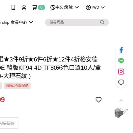
0
中文 (繁體)
TWD
rship 會員中心
選★3件9折★6件6折★12件4折格安德
DE 韓版KF94 4D TF80彩色口罩10入/盒
D-大理石紋 )
國家/地區配送
99
大理石紋