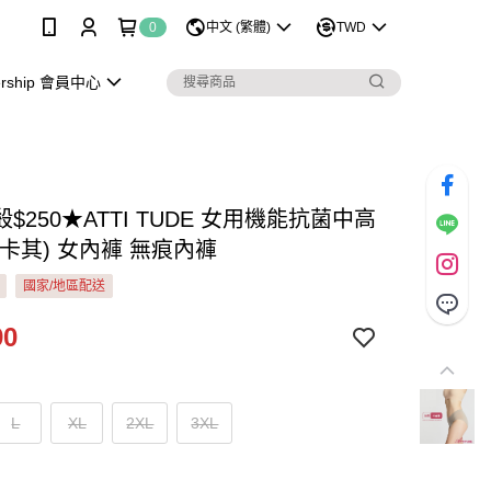
0
中文 (繁體)
TWD
rship 會員中心
$250★ATTI TUDE 女用機能抗菌中高
卡其) 女內褲 無痕內褲
國家/地區配送
90
L
XL
2XL
3XL