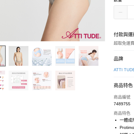
付款與運
超取免運
付款方式
品牌
信用卡一
ATTI TUD
信用卡分
商品特色
3 期 
商品編號
6 期 
合作金
7489755
華南商
合作金
超商取貨
上海商
商品特色
華南商
國泰世
一體成
LINE Pay
上海商
臺灣中
Prot
國泰世
匯豐（
Apple Pay
臺灣中