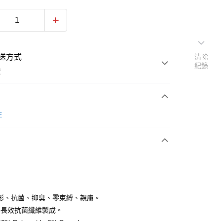
送方式
清除
紀錄
費
次付款
E
期付款
0 利率 每期
NT$163
21家銀行
0 利率 每期
NT$81
21家銀行
庫商業銀行
第一商業銀行
業銀行
彰化商業銀行
庫商業銀行
第一商業銀行
付款
業儲蓄銀行
台北富邦商業銀行
業銀行
彰化商業銀行
華商業銀行
兆豐國際商業銀行
形、抗菌、抑臭、零束縛、親膚。
業儲蓄銀行
台北富邦商業銀行
小企業銀行
台中商業銀行
imo長效抗菌纖維製成。
華商業銀行
兆豐國際商業銀行
台灣）商業銀行
華泰商業銀行
小企業銀行
台中商業銀行