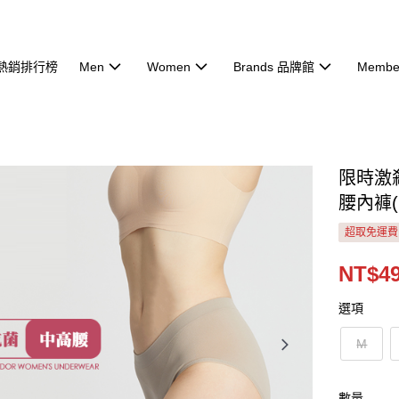
熱銷排行榜
Men
Women
Brands 品牌館
Membe
限時激殺
腰內褲(
超取免運費
NT$4
選項
M
數量