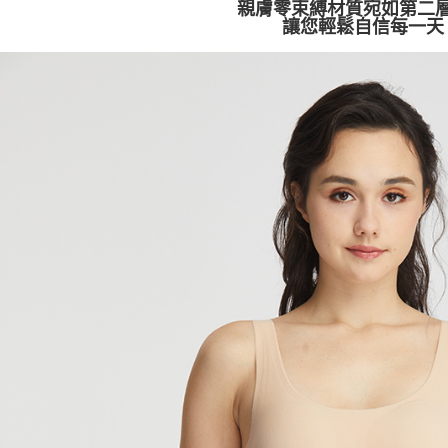
親膚零束縛材質宛如第二
是否繳費成
付款後萊
讓您輕鬆自信每一天
付客戶支
每筆NT$8
【注意事
7-11取貨
１．透過由
交易，需
免運費
求債權轉
２．關於
付款後7-1
https://aft
免運費
３．未成
「AFTE
宅配
任。
４．使用「
免運費
即時審查
結果請求
海外宅配
５．嚴禁
形，恩沛
動。