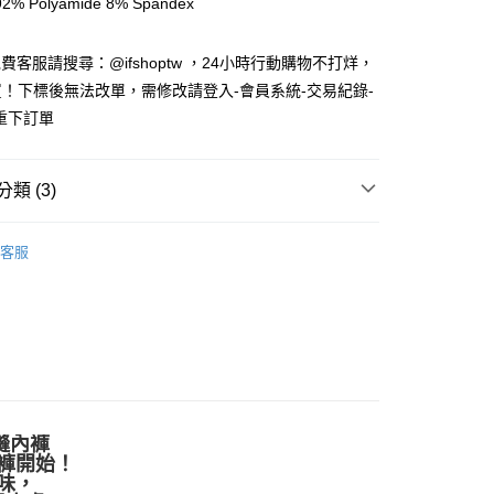
% Polyamide 8% Spandex
業銀行
遠東國際商業銀行
台灣）商業銀行
華泰商業銀行
業銀行
永豐商業銀行
業銀行
遠東國際商業銀行
業銀行
星展（台灣）商業銀行
免費客服請搜尋：@ifshoptw ，24小時行動購物不打烊，
業銀行
永豐商業銀行
際商業銀行
中國信託商業銀行
！下標後無法改單，需修改請登入-會員系統-交易紀錄-
業銀行
星展（台灣）商業銀行
天信用卡公司
際商業銀行
中國信託商業銀行
享後付
重下訂單
天信用卡公司
FTEE先享後付」】
先享後付是「在收到商品之後才付款」的支付方式。 讓您購物簡單
類 (3)
心！
：不需註冊會員、不需綁卡、不需儲值。
UDE居家服飾
女內褲
：只要手機號碼，簡訊認證，即可結帳。
客服
：先確認商品／服務後，再付款。
 ∙ 女內著】
高腰內褲
付款
EE先享後付」結帳流程】
限時激殺｜AT女內褲$250
方式選擇「AFTEE先享後付」後，將跳轉至「AFTEE先享後
頁面，進行簡訊認證並確認金額後，即可完成結帳。
家取貨
成立數日內，您將收到繳費通知簡訊。
費通知簡訊後14天內，點擊此簡訊中的連結，可透過四大超商
網路銀行／等多元方式進行付款，方視為交易完成。
：結帳手續完成當下不需立刻繳費，但若您需要取消訂單，請聯
貨付款
無縫內褲
的店家。未經商家同意取消之訂單仍視為有效，需透過AFTEE
褲開始！
繳納相關費用。
0，滿NT$2,000(含以上)免運費
味，
否成功請以「AFTEE先享後付 」之結帳頁面顯示為準，若有關於