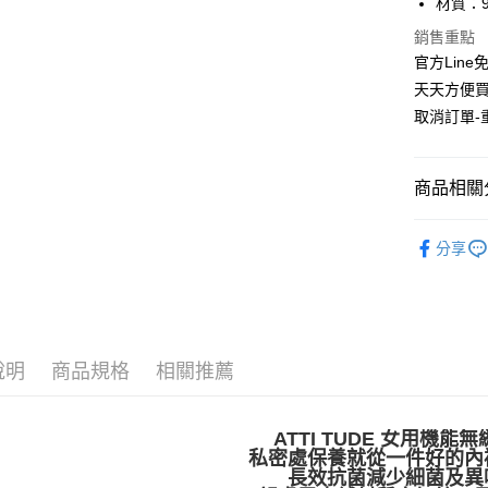
材質：92
聯邦商
匯豐（
街口支付
元大商
銷售重點
聯邦商
玉山商
官方Line
元大商
悠遊付
台新國
天天方便買
玉山商
台灣樂
台新國
AFTEE先
取消訂單-
台灣樂
相關說明
【關於「A
ATM付款
AFTEE
商品相關分
便利好安
１．簡單
ATTI T
２．便利
運送方式
分享
３．安心
【WOMEN
全家取貨
【「AFT
活動專區
免運費
１．於結帳
付」結帳
付款後全
２．訂單
說明
商品規格
相關推薦
３．收到繳
免運費
／ATM／
※ 請注意
萊爾富取
ATTI TUDE 女用機能
絡購買商品
私密處保養就從一件好的內
先享後付
每筆NT$8
長效抗菌減少細菌及異
※ 交易是