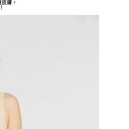
層皮膚，
功／繳費後需取消欲退款等相關疑問，請聯繫「AFTEE先享後
爾富取貨
！
援中心」
https://netprotections.freshdesk.com/support/home
0，滿NT$2,000(含以上)免運費
項】
付款
恩沛科技股份有限公司提供之「AFTEE先享後付」服務完成之
依本服務之必要範圍內提供個人資料，並將交易相關給付款項請
讓予恩沛科技股份有限公司。
個人資料處理事宜，請瀏覽以下網址：
1取貨
ee.tw/terms/#terms3
年的使用者請事先徵得法定代理人或監護人之同意方可使用
E先享後付」，若未經同意申辦者引起之損失，本公司不負相關責
AFTEE先享後付」時，將依據個別帳號之用戶狀況，依本公司
核予不同之上限額度；若仍有額度不足之情形，本公司將視審查
用戶進行身份認證。
查看運費
一人註冊多個帳號或使用他人資訊註冊。若發現惡意使用之情
科技股份有限公司將有權停止該用戶之使用額度並採取法律行