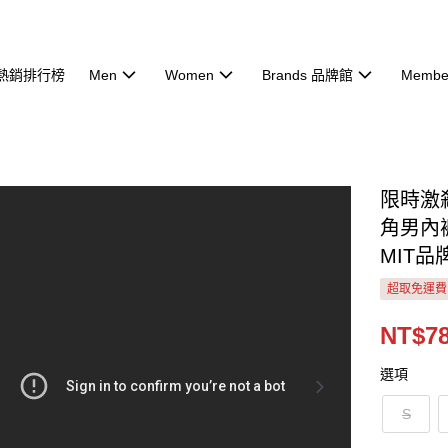
熱銷排行榜
Men
Women
Brands 品牌館
Membe
限時激殺
角男內褲
MIT品
超取免運費
NT$7
選項
S