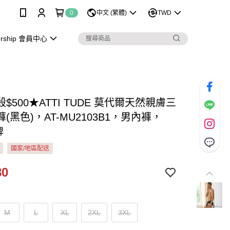
0
中文 (繁體)
TWD
rship 會員中心
$500★ATTI TUDE 莫代爾天然親膚三
(黑色)，AT-MU2103B1，男內褲，
牌
國家/地區配送
80
M
L
XL
2XL
3XL