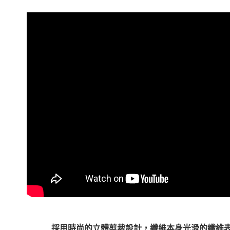
每筆NT$8
※ 交易是
是否繳費成
付款後萊
付客戶支
每筆NT$8
【注意事
7-11取貨
１．透過由
交易，需
免運費
求債權轉
２．關於
付款後7-1
https://aft
免運費
３．未成
「AFTE
宅配
任。
４．使用「
免運費
即時審查
結果請求
海外宅配
５．嚴禁
形，恩沛
動。
採用時尚的立體剪裁設計，纖維本身光滑的纖維