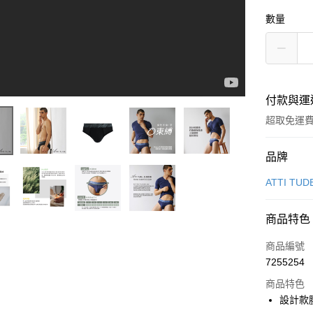
數量
付款與運
超取免運
付款方式
品牌
信用卡一
ATTI TUD
信用卡分
商品特色
3 期 
商品編號
6 期 
合作金
7255254
華南商
合作金
超商取貨
上海商
商品特色
華南商
國泰世
設計款
LINE Pay
上海商
臺灣中