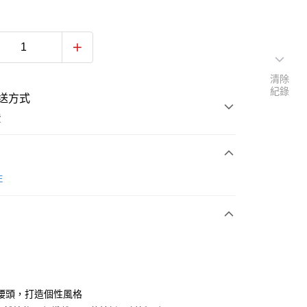
清除
紀錄
送方式
費
次付款
E
期付款
0 利率 每期
NT$260
21家銀行
0 利率 每期
NT$130
21家銀行
庫商業銀行
第一商業銀行
業銀行
彰化商業銀行
庫商業銀行
第一商業銀行
付款
業儲蓄銀行
台北富邦商業銀行
業銀行
彰化商業銀行
華商業銀行
兆豐國際商業銀行
腰頭，打造個性風格
業儲蓄銀行
台北富邦商業銀行
小企業銀行
台中商業銀行