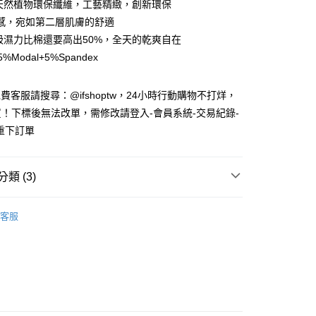
al天然植物環保纖維，工藝精緻，創新環保
華商業銀行
兆豐國際商業銀行
台灣）商業銀行
華泰商業銀行
小企業銀行
台中商業銀行
感，宛如第二層肌膚的舒適
業銀行
遠東國際商業銀行
台灣）商業銀行
華泰商業銀行
al吸濕力比棉還要高出50%，全天的乾爽自在
業銀行
永豐商業銀行
業銀行
遠東國際商業銀行
5%Modal+5%Spandex
業銀行
星展（台灣）商業銀行
業銀行
永豐商業銀行
際商業銀行
中國信託商業銀行
業銀行
星展（台灣）商業銀行
天信用卡公司
際商業銀行
中國信託商業銀行
享後付
免費客服請搜尋：@ifshoptw，24小時行動購物不打烊，
天信用卡公司
！下標後無法改單，需修改請登入-會員系統-交易紀錄-
FTEE先享後付」】
重下訂單
先享後付是「在收到商品之後才付款」的支付方式。 讓您購物簡單
心！
：不需註冊會員、不需綁卡、不需儲值。
：只要手機號碼，簡訊認證，即可結帳。
類 (3)
：先確認商品／服務後，再付款。
 男內著】
{ 三角內褲 }
付款
EE先享後付」結帳流程】
客服
方式選擇「AFTEE先享後付」後，將跳轉至「AFTEE先享後
限時激殺｜AT男內褲$500起
頁面，進行簡訊認證並確認金額後，即可完成結帳。
UDE居家服飾
男內褲
家取貨
成立數日內，您將收到繳費通知簡訊。
費通知簡訊後14天內，點擊此簡訊中的連結，可透過四大超商
網路銀行／等多元方式進行付款，方視為交易完成。
：結帳手續完成當下不需立刻繳費，但若您需要取消訂單，請聯
貨付款
的店家。未經商家同意取消之訂單仍視為有效，需透過AFTEE
繳納相關費用。