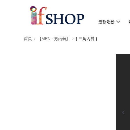
最新活動
首頁
【MEN ∙ 男內著】
{ 三角內褲 }