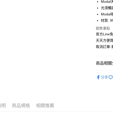
Mod
國泰世
匯豐（
Apple Pay
臺灣中
光滑觸
聯邦商
匯豐（
Mod
街口支付
元大商
聯邦商
材質: 9
玉山商
元大商
悠遊付
台新國
玉山商
銷售重點
台灣樂
台新國
AFTEE先
官方Line
台灣樂
相關說明
天天方便買
【關於「A
取消訂單-
ATM付款
AFTEE
便利好安
１．簡單
２．便利
商品相關分
運送方式
３．安心
【MEN ∙
全家取貨
【「AFT
分享
免運費
１．於結帳
活動專區
付」結帳
ATTI T
付款後全
２．訂單
３．收到繳
免運費
／ATM／
※ 請注意
說明
商品規格
相關推薦
萊爾富取
絡購買商品
先享後付