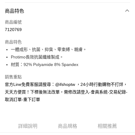
信用卡分期付款
3 期 0 利率 每期
NT$163
21家銀行
商品特色
6 期 0 利率 每期
NT$81
21家銀行
合作金庫商業銀行
第一商業銀行
商品編號
華南商業銀行
彰化商業銀行
合作金庫商業銀行
第一商業銀行
7120769
超商取貨付款
上海商業儲蓄銀行
台北富邦商業銀行
華南商業銀行
彰化商業銀行
國泰世華商業銀行
兆豐國際商業銀行
LINE Pay
上海商業儲蓄銀行
台北富邦商業銀行
商品特色
臺灣中小企業銀行
台中商業銀行
國泰世華商業銀行
兆豐國際商業銀行
一體成形、抗菌、抑臭、零束縛、親膚。
匯豐（台灣）商業銀行
華泰商業銀行
Apple Pay
臺灣中小企業銀行
台中商業銀行
Protimo長效抗菌纖維製成。
聯邦商業銀行
遠東國際商業銀行
匯豐（台灣）商業銀行
華泰商業銀行
街口支付
元大商業銀行
永豐商業銀行
材質：92% Polyamide 8% Spandex
聯邦商業銀行
遠東國際商業銀行
玉山商業銀行
星展（台灣）商業銀行
元大商業銀行
永豐商業銀行
悠遊付
台新國際商業銀行
中國信託商業銀行
銷售重點
玉山商業銀行
星展（台灣）商業銀行
台灣樂天信用卡公司
官方Line免費客服請搜尋：@ifshoptw ，24小時行動購物不打烊，
台新國際商業銀行
中國信託商業銀行
AFTEE先享後付
台灣樂天信用卡公司
天天方便買！下標後無法改單，需修改請登入-會員系統-交易紀錄-
相關說明
取消訂單-重下訂單
【關於「AFTEE先享後付」】
ATM付款
AFTEE先享後付是「在收到商品之後才付款」的支付方式。 讓您購物簡單
便利好安心！
１．簡單：不需註冊會員、不需綁卡、不需儲值。
運送方式
２．便利：只要手機號碼，簡訊認證，即可結帳。
詳細說明
商品規格
相關推薦
３．安心：先確認商品／服務後，再付款。
全家取貨付款