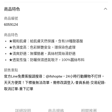
信用卡分期付款
3 期 0 利率 每期
NT$5,320
21家銀行
商品特色
6 期 0 利率 每期
NT$2,660
21家銀行
合作金庫商業銀行
第一商業銀行
商品編號
華南商業銀行
彰化商業銀行
合作金庫商業銀行
第一商業銀行
6059124
超商取貨付款
上海商業儲蓄銀行
台北富邦商業銀行
華南商業銀行
彰化商業銀行
國泰世華商業銀行
兆豐國際商業銀行
LINE Pay
上海商業儲蓄銀行
台北富邦商業銀行
商品特色
臺灣中小企業銀行
台中商業銀行
國泰世華商業銀行
兆豐國際商業銀行
★親和肌膚：給肌膚天然保護，含有18種胺基酸
匯豐（台灣）商業銀行
華泰商業銀行
Apple Pay
臺灣中小企業銀行
台中商業銀行
★色澤度高：色彩鮮艷安全，環保染色處理
聯邦商業銀行
遠東國際商業銀行
匯豐（台灣）商業銀行
華泰商業銀行
街口支付
元大商業銀行
永豐商業銀行
★清爽舒適：無懼酷暑，真絲材質絲滑舒適
聯邦商業銀行
遠東國際商業銀行
玉山商業銀行
星展（台灣）商業銀行
★透氣性強：防曬保濕透氣吸汗，100%蠶絲布料
元大商業銀行
永豐商業銀行
悠遊付
台新國際商業銀行
中國信託商業銀行
玉山商業銀行
星展（台灣）商業銀行
台灣樂天信用卡公司
銷售重點
台新國際商業銀行
中國信託商業銀行
AFTEE先享後付
台灣樂天信用卡公司
官方Line免費客服請搜尋：@ifshoptw，24小時行動購物不打烊，
相關說明
天天方便買！下標後無法改單，需修改請登入-會員系統-交易紀錄-
【關於「AFTEE先享後付」】
ATM付款
AFTEE先享後付是「在收到商品之後才付款」的支付方式。 讓您購物簡單
取消訂單-重下訂單
便利好安心！
１．簡單：不需註冊會員、不需綁卡、不需儲值。
運送方式
２．便利：只要手機號碼，簡訊認證，即可結帳。
３．安心：先確認商品／服務後，再付款。
全家取貨付款
詳細說明
商品規格
相關推薦