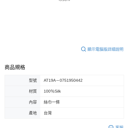
顯示電腦版詳細說明
商品規格
型號
AT19A－0751950442
材質
100％Silk
內容
絲巾一條
產地
台灣
客服