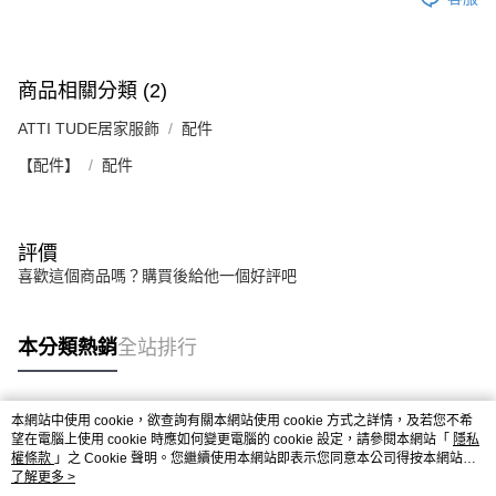
商品相關分類 (2)
ATTI TUDE居家服飾
配件
【配件】
配件
評價
喜歡這個商品嗎？購買後給他一個好評吧
本分類熱銷
全站排行
本網站中使用 cookie，欲查詢有關本網站使用 cookie 方式之詳情，及若您不希
熱門標籤
望在電腦上使用 cookie 時應如何變更電腦的 cookie 設定，請參閱本網站「
隱私
權條款
」之 Cookie 聲明。您繼續使用本網站即表示您同意本公司得按本網站使
用條款之 Cookie 聲明使用 cookie。
了解更多 >